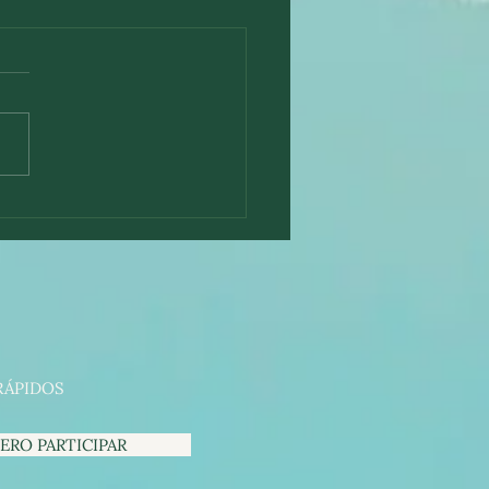
 eram loucos por
a!
RÁPIDOS
ERO PARTICIPAR