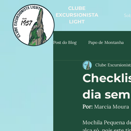
CLUBE
EXCURSIONISTA
Sob
LIGHT
Post do Blog
Papo de Montanha
Clube Excursionist
Checkli
dia sem
Por:
 Marcia Moura
Mochila Pequena de
alça só, pois este ti