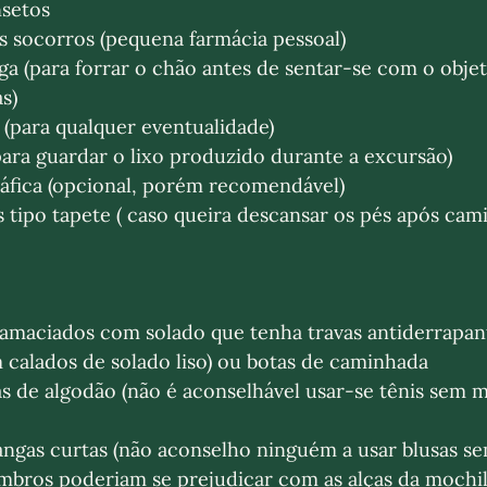
nsetos
s socorros (pequena farmácia pessoal)
ga (para forrar o chão antes de sentar-se com o objet
s)
 (para qualquer eventualidade)
para guardar o lixo produzido durante a excursão)
áfica (opcional, porém recomendável) 
s tipo tapete ( caso queira descansar os pés após cam
calados de solado liso) ou botas de caminhada
as de algodão (não é aconselhável usar-se tênis sem 
ngas curtas (não aconselho ninguém a usar blusas s
ombros poderiam se prejudicar com as alças da mochil