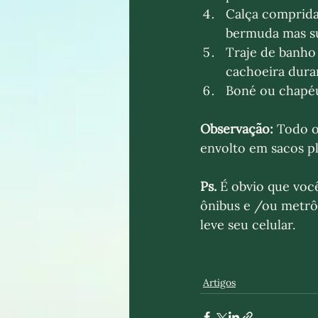
Calça comprida 
bermuda mas su
Traje de banho
cachoeira dura
Boné ou chapé
Observação:
 Todo o
envolto em sacos pl
Ps.
 É obvio que voc
ônibus e /ou metrô,
leve seu celular. 
Artigos