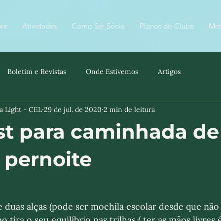
re
Atividades
Como Ser Sócio
Planos do Clube
Me
Boletim e Revistas
Onde Estivemos
Artigos
a Light - CEL
29 de jul. de 2020
2 min de leitura
st para caminhada d
 pernoite
 duas alças (pode ser mochila escolar desde que não 
po tira o seu equilíbrio nas trilhas ( ter as mãos livres