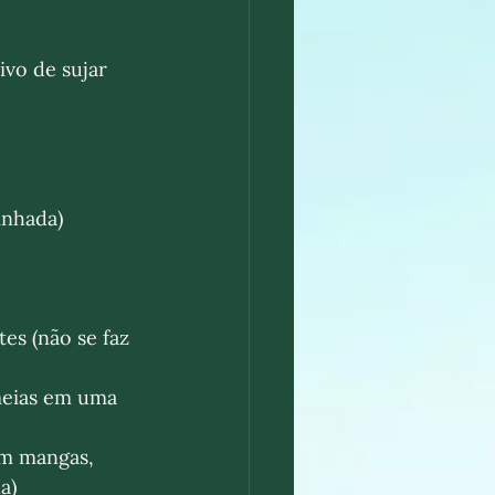
ivo de sujar 
inhada) 
meias em uma 
em mangas, 
a)