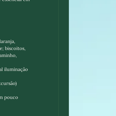
aranja, 
; biscoitos, 
laminho, 
al iluminação 
xcursão)
um pouco 