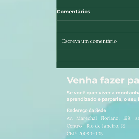
Comentários
Escreva um comentário
Curso Básico de
Montanhismo 2022
Venha fazer pa
Se você quer viver a montanh
aprendizado e parceria, o seu 
Endereço da Sede
Av. Marechal Floriano, 199, sa
Centro -
Rio de Janeiro, RJ
CEP: 20080-005​