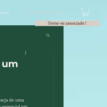
Entre em sua conta
mbros
Torne-se associado !
e um
seja de uma 
 é essencial em 