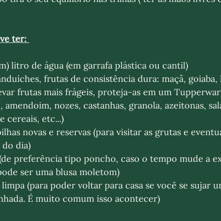
e ter: 
) litro de água (em garrafa plástica ou cantil) 
anduíches, frutas de consistência dura: maçã, goiaba, l
levar frutas mais frágeis, proteja-as em um Tupperware
, amendoim, nozes, castanhas, granola, azeitonas, sa
 cereais, etc...)
lhas novas e reservas (para visitar as grutas e eventu
 do dia)
(de preferência tipo poncho, caso o tempo mude a e
(pode ser uma blusa moletom)
limpa (para poder voltar para casa se você se sujar 
nhada. É muito comum isso acontecer)