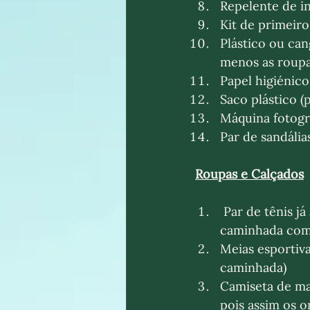
Repelente de i
Kit de primeiro
Plástico ou can
menos as roupa
Papel higiénico
Saco plástico (
Máquina fotogr
Par de sandália
Roupas e Calçados
 Par de tênis já amaciados com solado que tenha travas antiderrapantes (não se faz 
caminhada com 
Meias esportiv
caminhada)
Camiseta de ma
pois assim os 