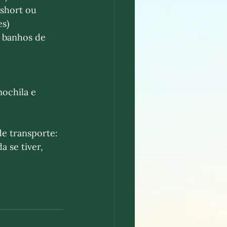
short ou 
s) 
 banhos de 
ochila e 
e transporte: 
 se tiver, 