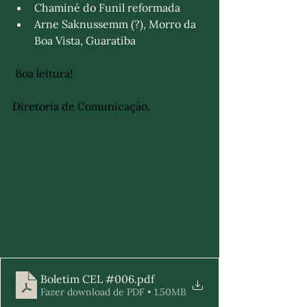
Chaminé do Funil reformada
​Arne Saknussemm (?), Morro da 
Boa Vista, Guaratiba
 Boa leitura!   
Diretoria de Comunicação.
Boletim CEL #006
.pdf
Fazer download de PDF • 1.50MB