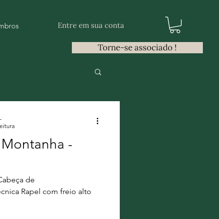
Entre em sua conta
mbros
Torne-se associado !
L
eitura
 Montanha -
 Cabeça de
. 04 Técnica Rapel com freio alto