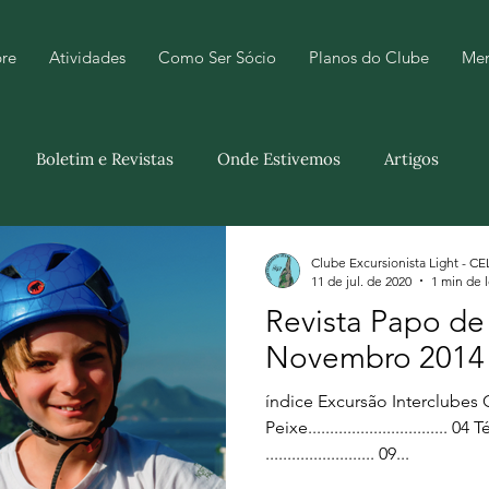
re
Atividades
Como Ser Sócio
Planos do Clube
Me
Boletim e Revistas
Onde Estivemos
Artigos
Clube Excursionista Light - CE
11 de jul. de 2020
1 min de l
Revista Papo de
Novembro 2014
índice Excursão Interclubes
Peixe...............................
......................... 09...