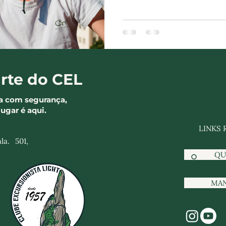
rte do CEL
a com segurança,
lugar é aqui.
LINKS 
la. 501,
QU
MA