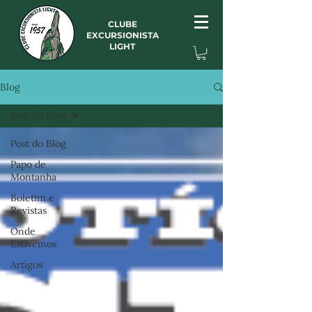
CLUBE
EXCURSIONISTA
LIGHT
Blog
Post do Blog
Post do Blog
Papo de
Montanha
Boletim e
Revistas
Onde
Estivemos
Artigos