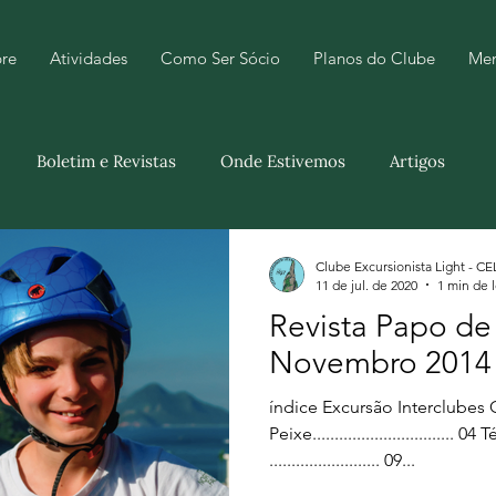
re
Atividades
Como Ser Sócio
Planos do Clube
Me
Boletim e Revistas
Onde Estivemos
Artigos
Clube Excursionista Light - CE
11 de jul. de 2020
1 min de l
Revista Papo de
Novembro 2014
índice Excursão Interclubes
Peixe...............................
......................... 09...