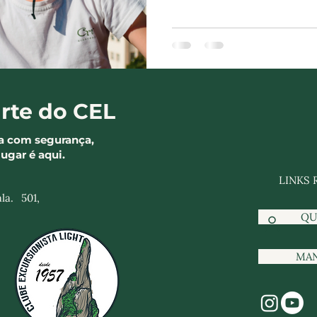
rte do CEL
a com segurança,
lugar é aqui.
LINKS 
la. 501,
QU
MA