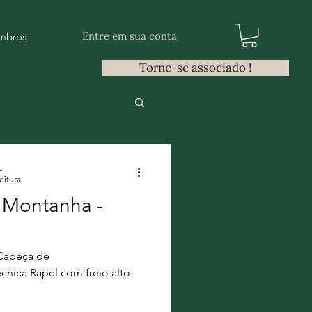
Entre em sua conta
mbros
Torne-se associado !
L
eitura
 Montanha -
 Cabeça de
. 04 Técnica Rapel com freio alto