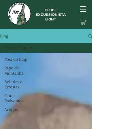
CLUBE
EXCURSIONISTA
LIGHT
Blog
Post do Blog
Post do Blog
Papo de
Montanha
Boletim e
Revistas
Onde
Estivemos
Artigos